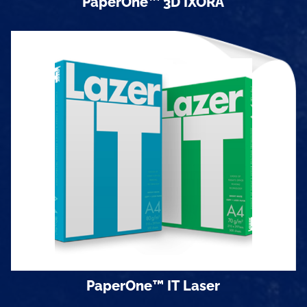
PaperOne™ 3D IXORA
Định lượng
70 gsm & 80gms
Khổ giấy
Khổ A3 và A4 đóng 500 tờ/ram
Quy cách đóng gói
5 ram/thùng
PaperOne™ IT Laser