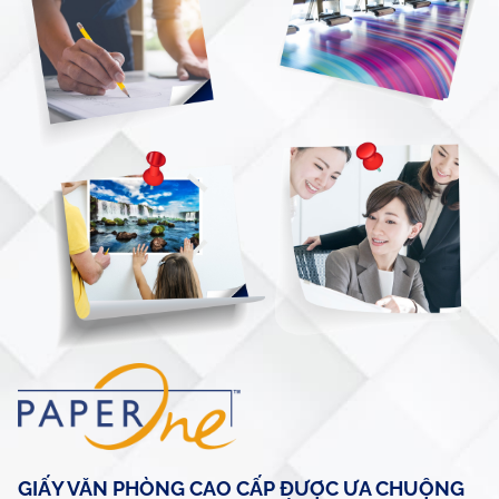
GIẤY VĂN PHÒNG CAO CẤP ĐƯỢC ƯA CHUỘNG