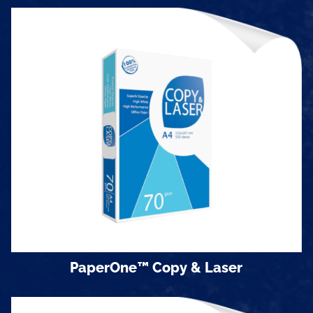
Định lượng
70 gsm & 80gms
Khổ giấy
Khổ A3 và A4 đóng 500 tờ/ram
Quy cách đóng gói
5 ram/thùng
PaperOne™ Copy & Laser