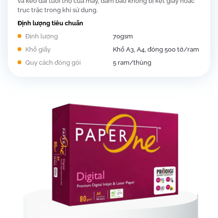
và kéo dài tuổi thọ của máy, đảm bảo không bị kẹt giấy hoặc
trục trặc trong khi sử dụng.
Định lượng tiêu chuẩn
Định lượng
70gsm
Khổ giấy
Khổ A3, A4, đóng 500 tờ/ram
Quy cách đóng gói
5 ram/thùng