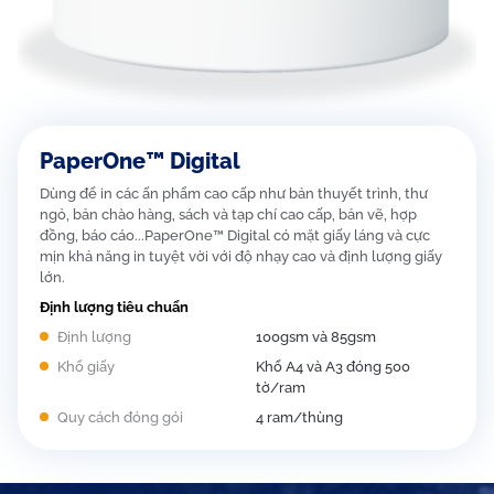
PaperOne™ Digital
Dùng để in các ấn phẩm cao cấp như bản thuyết trình, thư
ngỏ, bản chào hàng, sách và tạp chí cao cấp, bản vẽ, hợp
đồng, báo cáo...PaperOne™ Digital có mặt giấy láng và cực
mịn khả năng in tuyệt vời với độ nhạy cao và định lượng giấy
lớn.
Định lượng tiêu chuẩn
Định lượng
100gsm và 85gsm
Khổ giấy
Khổ A4 và A3 đóng 500
tờ/ram
Quy cách đóng gói
4 ram/thùng