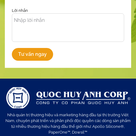
Lời nhắn
Tư vấn ngay
Nhà quản trị thương hiệu và marketing hàng đầu tại thị trường Việt
Nam, chuyên phát triển và phân phối độc quyền các dòng sản phẩm
từ nhiều thương hiệu hàng đầu thế giới như: Apollo Silicone®,
PaperOne™, Dowsil™