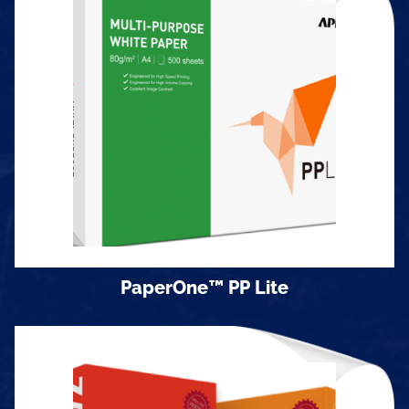
Định lượng
70 gsm
Khổ giấy
Khổ A3, A4, đóng 500 tờ/ram.
Quy cách đóng gói
5 ram/thùng
PaperOne™ PP Lite