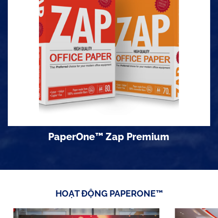
Định lượng
70 gsm
Khổ giấy
Khổ A3, A4, đóng 500 tờ/ram
Quy cách đóng gói
5 ram/thùng
PaperOne™ Zap Premium
HOẠT ĐỘNG PAPERONE™