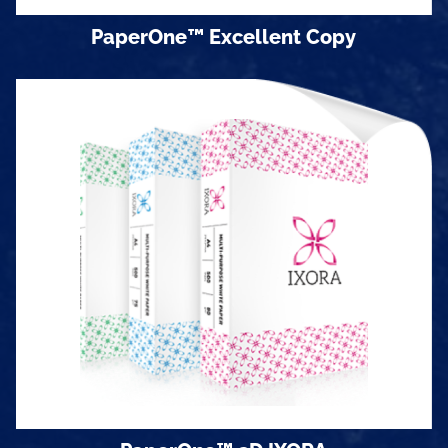
PaperOne™ Excellent Copy
Định lượng
70 gsm & 80gms
Khổ giấy
Khổ A3 và A4 đóng 500 tờ/ram
Quy cách đóng gói
5 ram/thùng