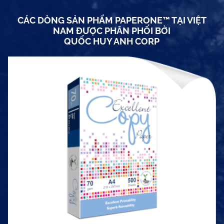
CÁC DÒNG SẢN PHẨM PAPERONE™ TẠI VIỆT
NAM ĐƯỢC PHÂN PHỐI BỞI
QUỐC HUY ANH CORP
Định lượng
70 gsm
Khổ giấy
Khổ A4 đóng 500 tờ/ram
Quy cách đóng gói
5 ram/thùng