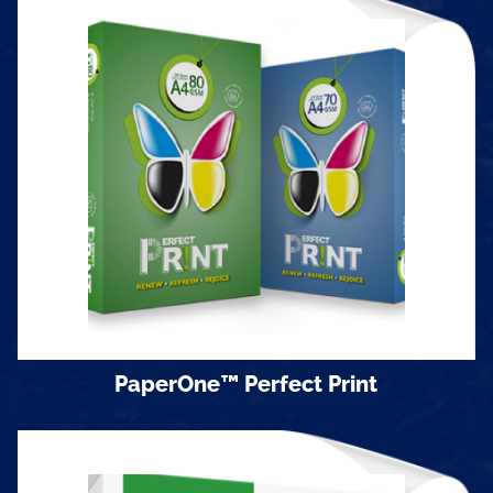
Định lượng
70 gsm
Khổ giấy
Khổ A3, A4, đóng 500 tờ/ram.
Quy cách đóng gói
5 ram/thùng
PaperOne™ Perfect Print